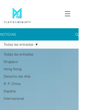
NOTICIAS
Todas las entradas
Todas las entradas
Singapur
Hong Kong
Derecho del Arte
R. P. China
España
Internacional