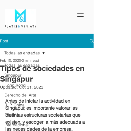
Post
Todas las entradas
Feb 10, 2020
3 min read
Todas las entradas
Tipos de sociedades en
Singapur
Singapur
Hong Kong
Updated:
Oct 31, 2023
Derecho del Arte
Antes de iniciar la actividad en 
R. P. China
Singapur, es importante valorar las 
distintas estructuras societarias que 
España
existen, y escoger la más adecuada a 
Internacional
las necesidades de la empresa.