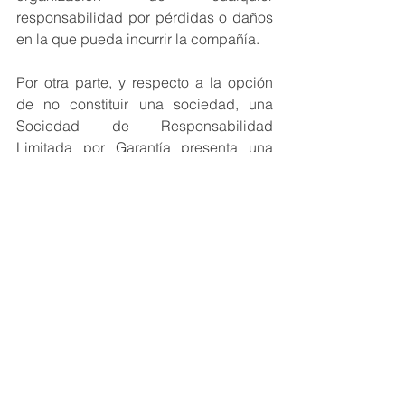
responsabilidad por pérdidas o daños 
en la que pueda incurrir la compañía. 
Por otra parte, y respecto a la opción 
de no constituir una sociedad, una 
Sociedad de Responsabilidad 
Limitada por Garantía presenta una 
mayor fiabilidad y credibilidad, por lo 
que en la práctica es un requisito 
necesario par obtener subvenciones y 
financiación tanto de entidades 
públicas como privadas.
Este tipo de sociedades requieren 
unos estatutos específicos para cada 
entidad. 
La principal diferencia con una LLC es 