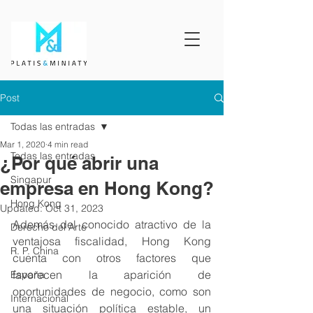
Post
Todas las entradas
Mar 1, 2020
4 min read
Todas las entradas
¿Por qué abrir una
Singapur
empresa en Hong Kong?
Hong Kong
Updated:
Oct 31, 2023
Además del conocido atractivo de la 
Derecho del Arte
ventajosa fiscalidad, Hong Kong 
R. P. China
cuenta con otros factores que 
favorecen la aparición de 
España
oportunidades de negocio, como son 
Internacional
una situación política estable, un 