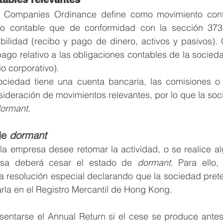
 Companies Ordinance define como movimiento contab
to contable que de conformidad con la sección 373 
abilidad (recibo y pago de dinero, activos y pasivos).
pago relativo a las obligaciones contables de la socieda
io corporativo).
ociedad tiene una cuenta bancaria, las comisiones o i
sideración de movimientos relevantes, por lo que la soc
ormant
. 
de 
dormant
a empresa desee retomar la actividad, o se realice al
esa deberá cesar el estado de 
dormant
. Para ello, 
a resolución especial declarando que la sociedad prete
arla en el Registro Mercantil de Hong Kong. 
entarse el Annual Return si el cese se produce antes 