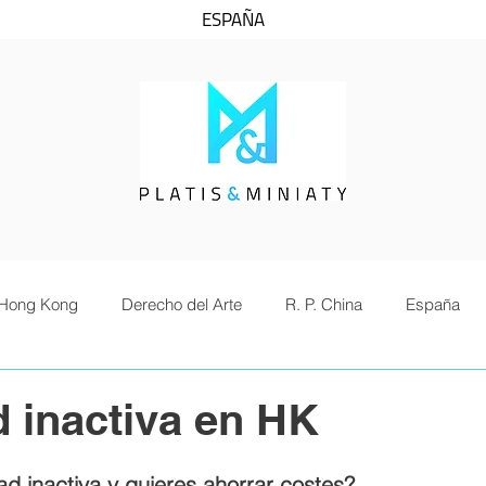
ESPAÑA
Hong Kong
Derecho del Arte
R. P. China
España
 inactiva en HK
d inactiva y quieres ahorrar costes? 