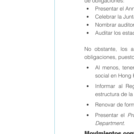
de obligaciones:
Presentar el An
Celebrar la Jun
Nombrar auditor
Auditar los est
No obstante, los a
obligaciones, puesto
Al menos, tener
social en Hong
Informar al Re
estructura de l
Renovar de form
Presentar el 
Pr
Department
.
Movimientos cont