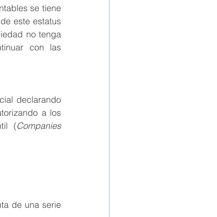
ables se tiene 
de este estatus 
iedad no tenga 
inuar con las 
ial declarando 
utorizando a los 
il (
Companies 
a de una serie 