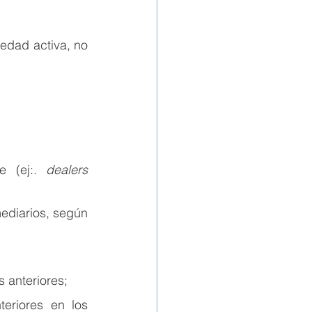
edad activa, no 
e (ej:. 
dealers 
diarios, según 
 anteriores; 
riores en los 