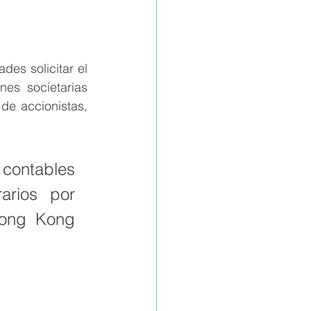
des solicitar el 
es societarias 
e accionistas, 
contables 
rios por 
Hong Kong 